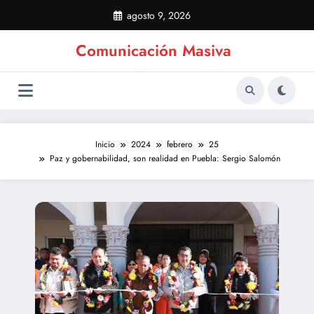
Saltar
agosto 9, 2026
al
contenido
Comunicación Masiva
Inicio
2024
febrero
25
Paz y gobernabilidad, son realidad en Puebla: Sergio Salomón