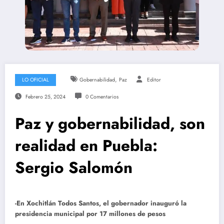
,
LO OFICIAL
Gobernabilidad
Paz
Editor
Febrero 25, 2024
0 Comentarios
Paz y gobernabilidad, son
realidad en Puebla:
Sergio Salomón
-En Xochitlán Todos Santos, el gobernador inauguró la
presidencia municipal por 17 millones de pesos