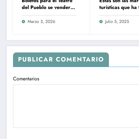
Boletos para el Teatro
Estas son las ma
del Pueblo se venderán
turísticas que ha
únicamente en canales
Puebla en los últ
oficiales
20 años; ¿por q
Marzo 3, 2026
Julio 5, 2025
permanecen?
PUBLICAR COMENTARIO
Comentarios