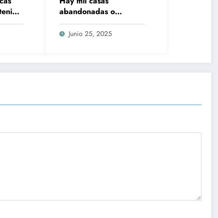
rcas
Hay mil casas
 tenido
abandonadas o
imos
invadidas en el centro
ué no
de Puebla; gobierno
Junio 25, 2025
municipal alista apoyo