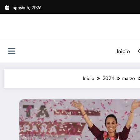
Saltar
agosto 6, 2026
al
contenido
Inicio
Inicio
2024
marzo