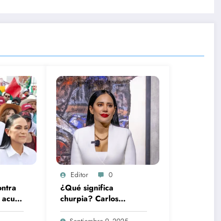
Editor
0
ontra
¿Qué significa
 acusa
churpia? Carlos
atria,
Jiménez llama así a
caso
Sandra Cuevas