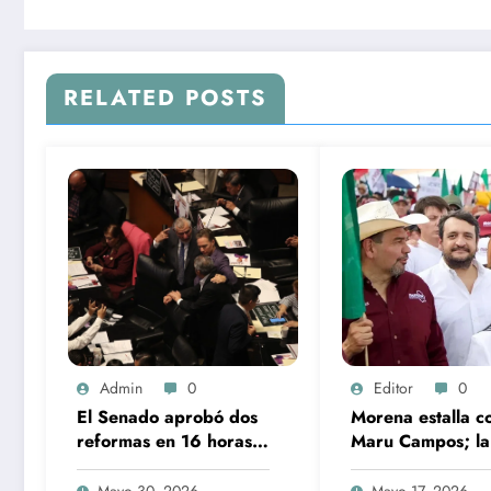
RELATED POSTS
Admin
0
Editor
0
El Senado aprobó dos
Morena estalla c
reformas en 16 horas
Maru Campos; la
de periodo
de traición a la p
extraordinario
pero esquiva el 