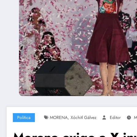
,
Política
MORENA
Xóchitl Gálvez
Editor
M