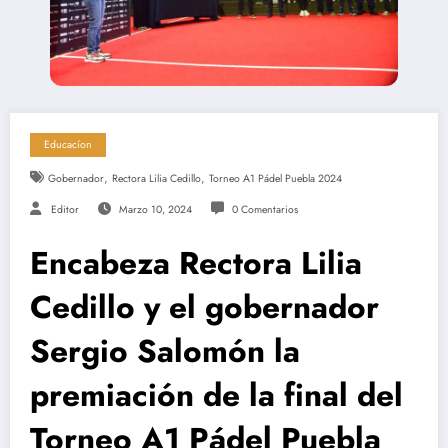
Educacíon
,
,
Gobernador
Rectora Lilia Cedillo
Torneo A1 Pádel Puebla 2024
Editor
Marzo 10, 2024
0 Comentarios
Encabeza Rectora Lilia
Cedillo y el gobernador
Sergio Salomón la
premiación de la final del
Torneo A1 Pádel Puebla