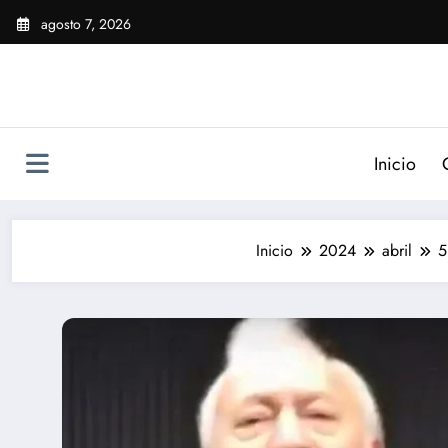
Saltar
agosto 7, 2026
al
contenido
Inicio
Inicio
2024
abril
5