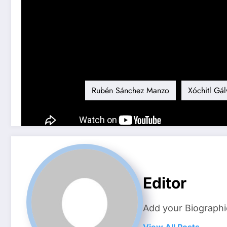
Quinto Poder
Etiqueta
Rubén Sánchez Manzo
Xóchitl Gál
Editor
Add your Biographi
View All Posts