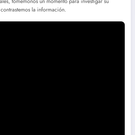
ociales, tomémonos un momento para investigar su
 contrastemos la información.