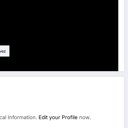
vez
cal Information.
Edit your Profile
now.