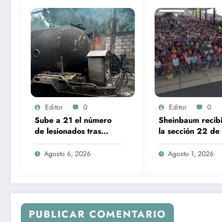
Editor
0
Editor
0
Sube a 21 el número
Sheinbaum recibi
de lesionados tras
la sección 22 de 
explosión de pipa de
CNTE en Palacio
gas en Cuernavaca
Nacional
Agosto 6, 2026
Agosto 1, 2026
PUBLICAR COMENTARIO