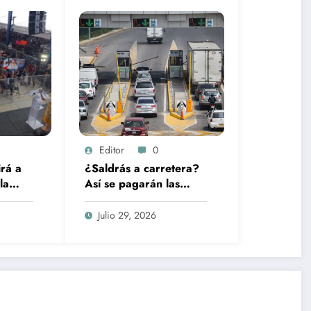
Editor
0
rá a
¿Saldrás a carretera?
la
Así se pagarán las
casetas de Capufe
desde este jueves
Julio 29, 2026