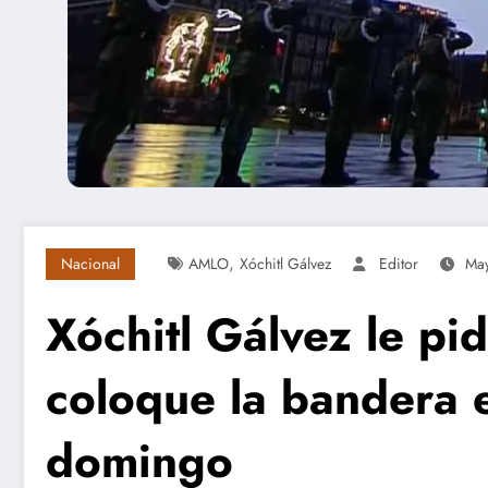
,
Nacional
AMLO
Xóchitl Gálvez
Editor
May
Xóchitl Gálvez le p
coloque la bandera e
domingo