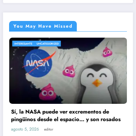
You May Have Missed
ENTRETENIMIENTO
UNCATEGORIZED
r excrementos de
Cae presunto implicado
spacio… y son rosados
Ruiz; huellas dactilares
agosto 5, 2026
editor