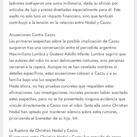
ladrones sustrajeron una suma millonaria, dada su afición por
artículos de lujo y piezas diseñadas especialmente para él. Este
asalto no solo tuvo un impacto financiero, sino que también
contribuyó a la tensión en la relación entre Nodal y Cazzu.
Acusaciones Contra Cazzu
Las primeras sospechas sobre la posible implicación de Cazzu
surgieron tras una conversación entre el periodista argentino
Maximiliano Lumbia y Gustavo Adolfo Infante. Lumbia sugirió que
los autores del robo no eran delincuentes comunes, sino personas
cercanas a la rapera. Aunque no se han revelado nombres ni
detalles específicos, estas acusaciones colocan a Cazzu y a su
familia bajo una luz sospechosa.
Hasta ahora, no hay pruebas concretas que respalden estas
afirmaciones. Las investigaciones iniciales parecen haber suscitado
estas sospechas, pero no se ha presentado ninguna evidencia que
vincule directamente a Cazzu con el robo. Tanto ella como Christian
Nodal han optado por mantener silencio sobre estos rumores,
priorizando el bienestar de su hija, Inti.
La Ruptura de Christian Nodal y Cazzu
El romance entre Christian Nodal y Cazzu fue seguido de cerca