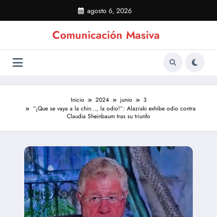
Saltar
agosto 6, 2026
al
contenido
Comunicación Masiva
Inicio
2024
junio
3
“¡Que se vaya a la chin…, la odio!”: Alazraki exhibe odio contra
Claudia Sheinbaum tras su triunfo