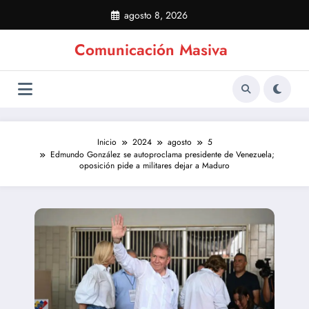
Saltar
agosto 8, 2026
al
contenido
Comunicación Masiva
Inicio
2024
agosto
5
Edmundo González se autoproclama presidente de Venezuela;
oposición pide a militares dejar a Maduro