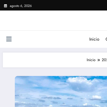
Saltar
agosto 6, 2026
al
contenido
Inicio
Inicio
20