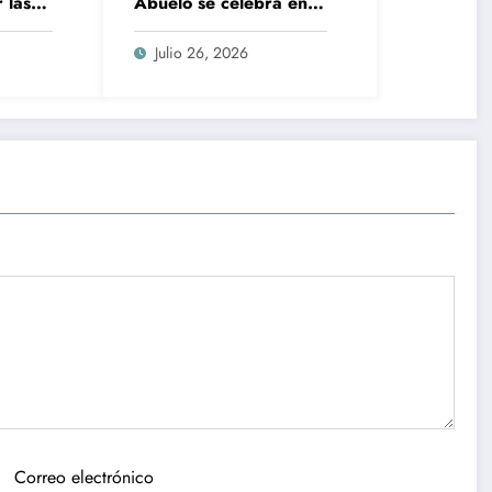
 las
Abuelo se celebra en
s lo
julio y agosto en
México?
Julio 26, 2026
Correo electrónico