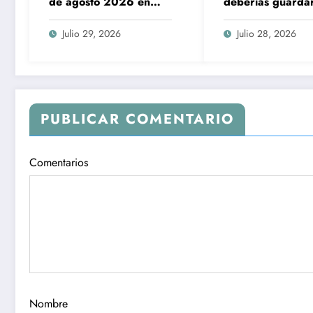
de agosto 2026 en
deberías guardar
México: eclipse lunar y
papas y casi todo
Perseidas, cuándo
hacen
Julio 29, 2026
Julio 28, 2026
verlos
PUBLICAR COMENTARIO
Comentarios
Nombre