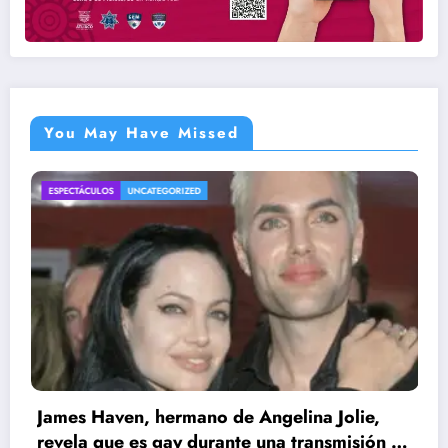
You May Have Missed
D
ENTRETENIMIENTO
UNCATEGORIZ
no de Angelina Jolie,
durante una transmisión en