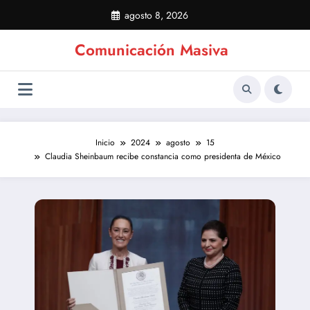
Saltar
agosto 8, 2026
al
contenido
Comunicación Masiva
Inicio
2024
agosto
15
Claudia Sheinbaum recibe constancia como presidenta de México