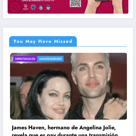
You May Have Missed
ATEGORIZED
ENTRETENIMIENTO
UN
 hermano de Angelina Jolie,
 gay durante una transmisión en