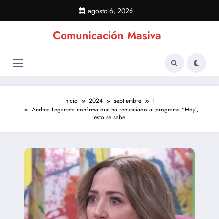
Saltar
agosto 6, 2026
al
contenido
Comunicación Masiva
Inicio
2024
septiembre
1
Andrea Legarreta confirma que ha renunciado al programa “Hoy”,
esto se sabe