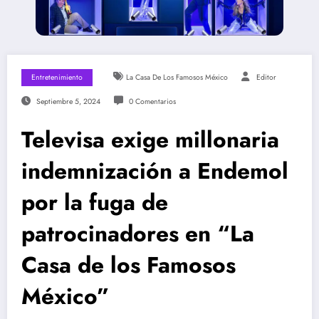
Entretenimiento
La Casa De Los Famosos México
Editor
Septiembre 5, 2024
0 Comentarios
Televisa exige millonaria
indemnización a Endemol
por la fuga de
patrocinadores en “La
Casa de los Famosos
México”