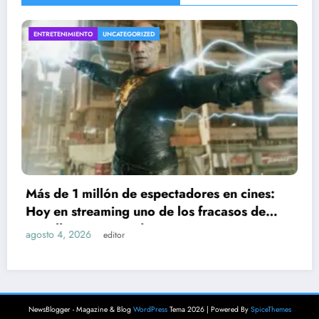
INTERESANTE
UNCATEGORIZED
s en cines:
Por qué aparece el símbolo H+ e
acasos de
agosto 4, 2026
editor
NewsBlogger - Magazine & Blog
WordPress
Tema 2026 | Powered By
SpiceThemes