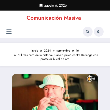
Saltar
agosto 6, 2026
al
contenido
Comunicación Masiva
Inicio
2024
septiembre
16
¿El más caro de la historia? Canelo peleó contra Berlanga con
protector bucal de oro