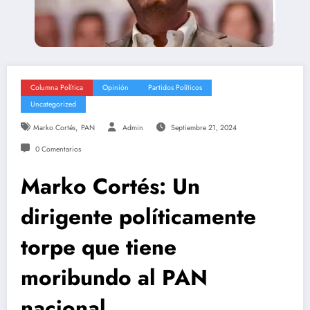
Columna Política
Opinión
Partidos Políticos
Uncategorized
,
Marko Cortés
PAN
Admin
Septiembre 21, 2024
0 Comentarios
Marko Cortés: Un
dirigente políticamente
torpe que tiene
moribundo al PAN
nacional.