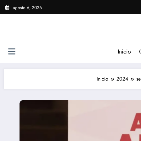
Saltar
agosto 6, 2026
al
contenido
Inicio
Inicio
2024
se