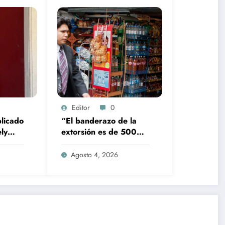
Editor
0
licado
“El banderazo de la
ly
extorsión es de 500
ilares
pesos”: ANPEC alerta
por asedio a tienditas
Agosto 4, 2026