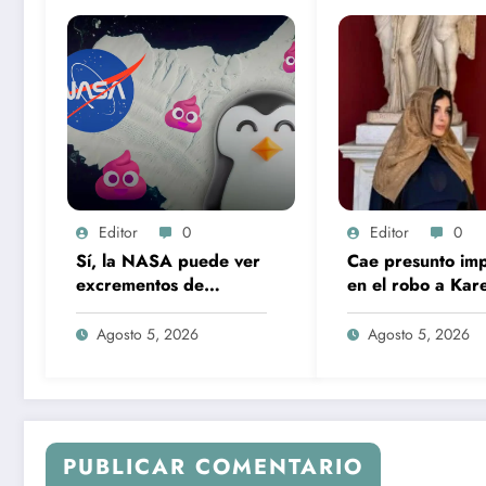
Editor
0
Editor
0
Sí, la NASA puede ver
Cae presunto imp
excrementos de
en el robo a Kare
pingüinos desde el
Ruiz; huellas dact
espacio… y son
lo delataron
Agosto 5, 2026
Agosto 5, 2026
rosados
PUBLICAR COMENTARIO