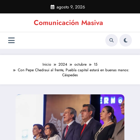
Saltar
agosto 9, 2026
al
contenido
Comunicación Masiva
Inicio
2024
octubre
15
Con Pepe Chedraui al frente, Puebla capital estará en buenas manos:
Céspedes