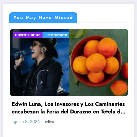
You May Have Missed
ORIZED
INTERNACIONAL
UNCATEGORI
Invasores y Los Caminantes
a del Durazno en Tetela de
Todd Blanche, ex 
Trump, es confirma
EU
agosto 8, 2026
editor