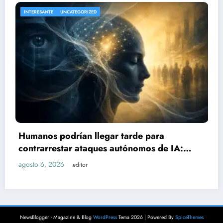
NACIONAL
UNCATEGORIZED
Sube a 21 el número de lesio
de para
explosión de pipa de gas en
omos de IA:
agosto 6, 2026
editor
NewsBlogger - Magazine & Blog
WordPress
Tema 2026 | Powered By
SpiceThemes