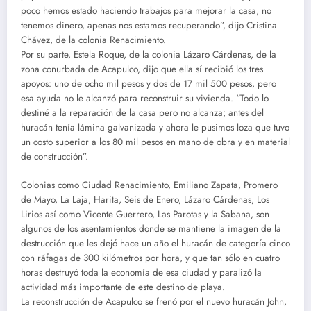
poco hemos estado haciendo trabajos para mejorar la casa, no
tenemos dinero, apenas nos estamos recuperando”, dijo Cristina
Chávez, de la colonia Renacimiento.
Por su parte, Estela Roque, de la colonia Lázaro Cárdenas, de la
zona conurbada de Acapulco, dijo que ella sí recibió los tres
apoyos: uno de ocho mil pesos y dos de 17 mil 500 pesos, pero
esa ayuda no le alcanzó para reconstruir su vivienda. “Todo lo
destiné a la reparación de la casa pero no alcanza; antes del
huracán tenía lámina galvanizada y ahora le pusimos loza que tuvo
un costo superior a los 80 mil pesos en mano de obra y en material
de construcción”.
Colonias como Ciudad Renacimiento, Emiliano Zapata, Promero
de Mayo, La Laja, Harita, Seis de Enero, Lázaro Cárdenas, Los
Lirios así como Vicente Guerrero, Las Parotas y la Sabana, son
algunos de los asentamientos donde se mantiene la imagen de la
destrucción que les dejó hace un año el huracán de categoría cinco
con ráfagas de 300 kilómetros por hora, y que tan sólo en cuatro
horas destruyó toda la economía de esa ciudad y paralizó la
actividad más importante de este destino de playa.
La reconstrucción de Acapulco se frenó por el nuevo huracán John,