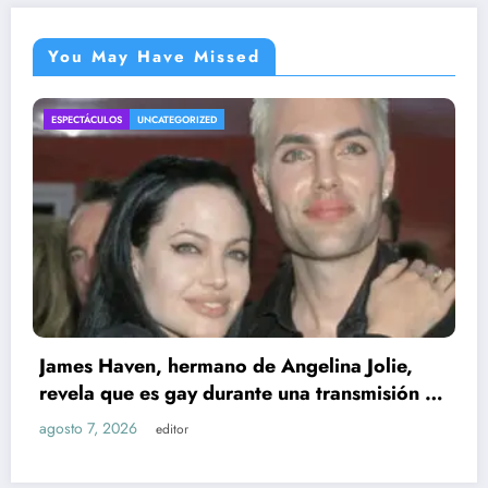
You May Have Missed
ENTRETENIMIENTO
UNCATEGORIZED
olie,
misión en