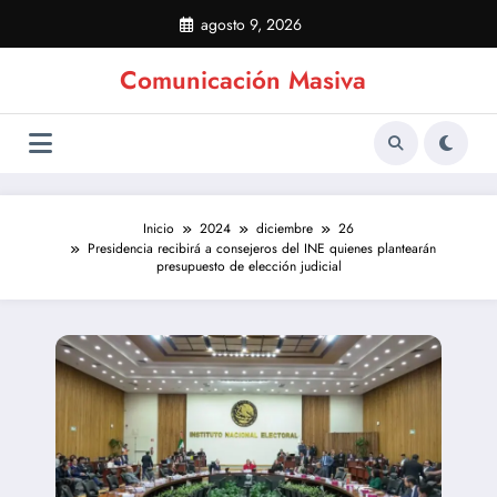
Saltar
agosto 9, 2026
al
contenido
Comunicación Masiva
Inicio
2024
diciembre
26
Presidencia recibirá a consejeros del INE quienes plantearán
presupuesto de elección judicial