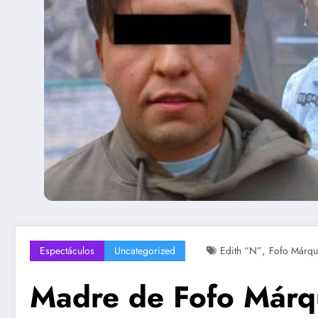
,
Espectáculos
Uncategorized
Edith “N”
Fofo Márqu
Madre de Fofo Márq