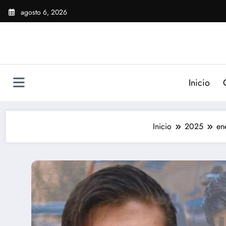
Saltar
agosto 6, 2026
al
contenido
Inicio
Inicio
2025
en