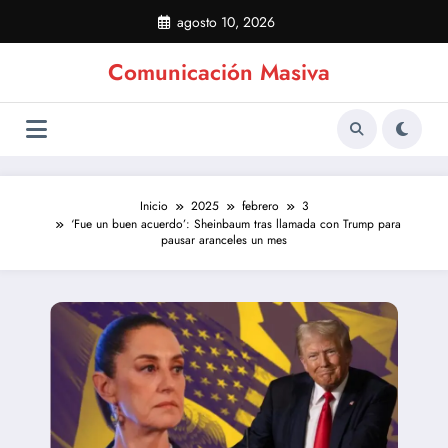
Saltar
agosto 10, 2026
al
contenido
Comunicación Masiva
Inicio
2025
febrero
3
‘Fue un buen acuerdo’: Sheinbaum tras llamada con Trump para
pausar aranceles un mes