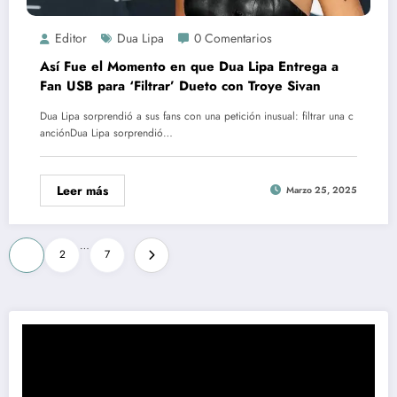
Editor
Dua Lipa
0 Comentarios
Así Fue el Momento en que Dua Lipa Entrega a
Fan USB para ‘Filtrar’ Dueto con Troye Sivan
Dua Lipa sorprendió a sus fans con una petición inusual: filtrar una c
anciónDua Lipa sorprendió…
Leer más
Marzo 25, 2025
Paginación
…
1
2
7
de
entradas