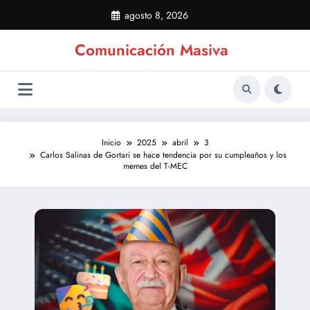
Saltar
agosto 8, 2026
al
contenido
Comunicación Masiva
Inicio
2025
abril
3
Carlos Salinas de Gortari se hace tendencia por su cumpleaños y los
memes del T-MEC