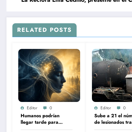
RELATED POSTS
Editor
0
Editor
0
Humanos podrían
Sube a 21 el nú
llegar tarde para
de lesionados tra
contrarrestar ataques
explosión de pip