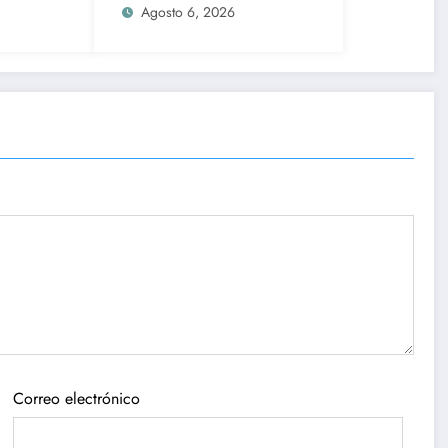
ca
menor; lo acusan de
Agosto 6, 2026
infidelidad a su esposa
Correo electrónico