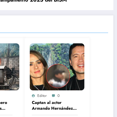
Editor
0
mero
Captan al actor
s
Armando Hernández
a de
con una mujer 20 años