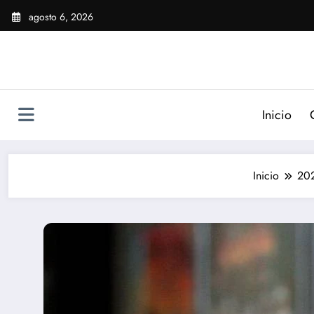
Saltar
agosto 6, 2026
al
contenido
Inicio
Inicio
20