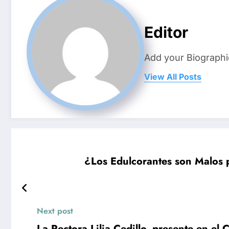
Editor
Add your Biographi
View All Posts
¿Los Edulcorantes son Malos 
Next post
La Rectora Lilia Cedillo, presente en 