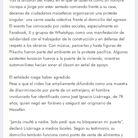
Tras la difusión del video, en el que se observa cómo un hombre
increpa a Jorge por estar sentado comiendo frente a su casa,
decenas de ciudadanos mazatlecos organizaron una protesta
singular: una carne asada colectiva frente al domicilio del agresor.
El evento fue convocado por redes sociales, especialmente en
Facebook, X y grupos de WhatsApp, como una manifestación de
solidaridad con el trabajador de la construcción y en defensa del
respeto a los obreros. Con música, pancartas y hasta figuras de
Pikachu fueron parte del ambiente en la protesta pacífica. Algunos
asistentes lanzaron huevos a la puerta de la vivienda, mientras
automovilistas hacían sonar el claxon en señal de apoyo.
El señalado niega haber agredido
Pese a que el video fue ampliamente difundido como una muestra
de discriminación por parte de un extranjero, el hombre
involucrado fue identificado como José Ignacio Lizárraga, de 78
años, quien negó ser foráneo y aseguró ser originario de
Mazatlán.
“Jamás insulté a nadie. Solo pedí que no bloquearan mi puerta”,
declaró Lizárraga a medios locales. Según su testimonio, su
domicilio también funciona como punto de venta de alimentos y