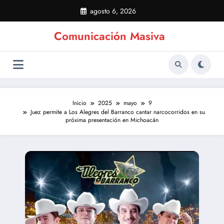
Saltar
agosto 6, 2026
al
contenido
Comunicación Masiva
Inicio
2025
mayo
9
Juez permite a Los Alegres del Barranco cantar narcocorridos en su
próxima presentación en Michoacán