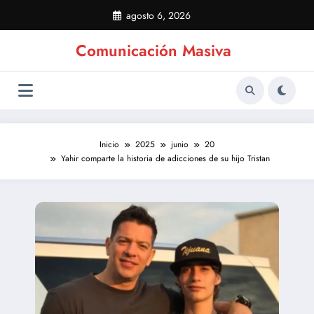
Saltar
agosto 6, 2026
al
contenido
Comunicación Masiva
Inicio
2025
junio
20
Yahir comparte la historia de adicciones de su hijo Tristan