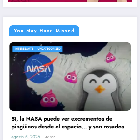
You May Have Missed
ED
ENTRETENIMIENTO
UNCATEGOR
e ver excrementos de
Cae presunto impli
el espacio… y son rosados
Ruiz; huellas dacti
agosto 5, 2026
editor