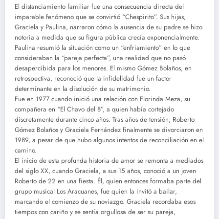
El distanciamiento familiar fue una consecuencia directa del
imparable fenómeno que se convirtió “Chespirito”. Sus hijas,
Graciela y Paulina, narraron cómo la ausencia de su padre se hizo
notoria a medida que su figura pública crecía exponencialmente.
Paulina resumió la situación como un “enfriamiento” en lo que
consideraban la “pareja perfecta”, una realidad que no pasó
desapercibida para los menores. El mismo Gómez Bolaños, en
retrospectiva, reconoció que la infidelidad fue un factor
determinante en la disolución de su matrimonio.
Fue en 1977 cuando inició una relación con Florinda Meza, su
compañera en “El Chavo del 8”, a quien había cortejado
discretamente durante cinco años. Tras años de tensión, Roberto
Gómez Bolaños y Graciela Fernández finalmente se divorciaron en
1989, a pesar de que hubo algunos intentos de reconciliación en el
camino.
El inicio de esta profunda historia de amor se remonta a mediados
del siglo XX, cuando Graciela, a sus 15 años, conoció a un joven
Roberto de 22 en una fiesta. Él, quien entonces formaba parte del
grupo musical Los Aracuanes, fue quien la invitó a bailar,
marcando el comienzo de su noviazgo. Graciela recordaba esos
tiempos con cariño y se sentía orgullosa de ser su pareja,