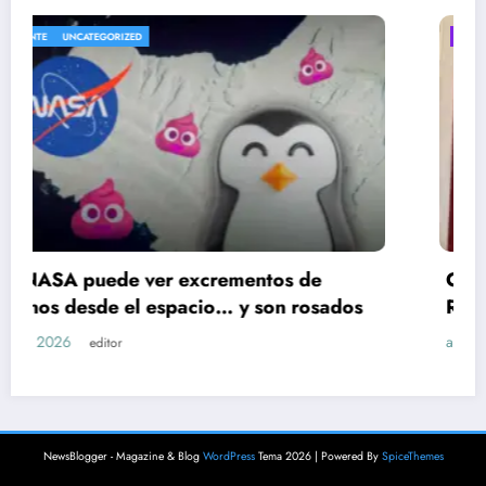
ENTRETENIMIENTO
UNCATEGORIZED
Cae presunto implicado en el robo a Karely
s
Ruiz; huellas dactilares lo delataron
agosto 5, 2026
editor
NewsBlogger - Magazine & Blog
WordPress
Tema 2026 | Powered By
SpiceThemes