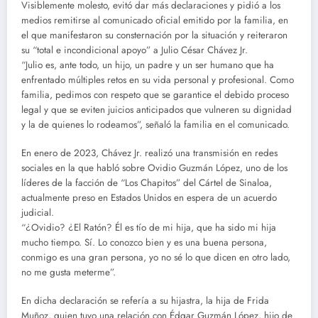
Visiblemente molesto, evitó dar más declaraciones y pidió a los
medios remitirse al comunicado oficial emitido por la familia, en
el que manifestaron su consternación por la situación y reiteraron
su “total e incondicional apoyo” a Julio César Chávez Jr.
“Julio es, ante todo, un hijo, un padre y un ser humano que ha
enfrentado múltiples retos en su vida personal y profesional. Como
familia, pedimos con respeto que se garantice el debido proceso
legal y que se eviten juicios anticipados que vulneren su dignidad
y la de quienes lo rodeamos”, señaló la familia en el comunicado.
En enero de 2023, Chávez Jr. realizó una transmisión en redes
sociales en la que habló sobre Ovidio Guzmán López, uno de los
líderes de la facción de “Los Chapitos” del Cártel de Sinaloa,
actualmente preso en Estados Unidos en espera de un acuerdo
judicial.
“¿Ovidio? ¿El Ratón? Él es tío de mi hija, que ha sido mi hija
mucho tiempo. Sí. Lo conozco bien y es una buena persona,
conmigo es una gran persona, yo no sé lo que dicen en otro lado,
no me gusta meterme”.
En dicha declaración se refería a su hijastra, la hija de Frida
Muñoz, quien tuvo una relación con Édgar Guzmán López, hijo de