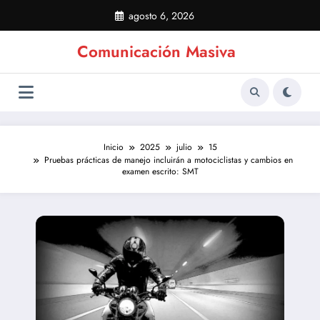
Saltar
agosto 6, 2026
al
contenido
Comunicación Masiva
Inicio
2025
julio
15
Pruebas prácticas de manejo incluirán a motociclistas y cambios en
examen escrito: SMT