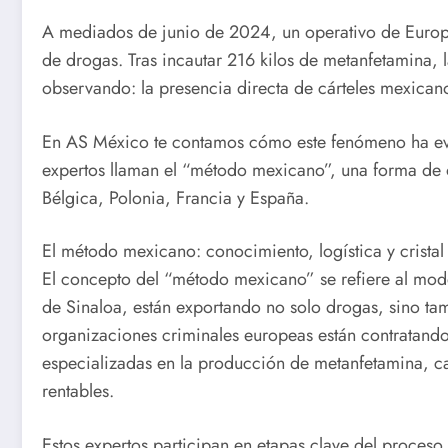
A mediados de junio de 2024, un operativo de Europol
de drogas. Tras incautar 216 kilos de metanfetamina, 
observando: la presencia directa de cárteles mexican
En AS México te contamos cómo este fenómeno ha evo
expertos llaman el “método mexicano”, una forma de 
Bélgica, Polonia, Francia y España.
El método mexicano: conocimiento, logística y cristal
El concepto del “método mexicano” se refiere al model
de Sinaloa, están exportando no solo drogas, sino ta
organizaciones criminales europeas están contratand
especializadas en la producción de metanfetamina, ca
rentables.
Estos expertos participan en etapas clave del proceso 