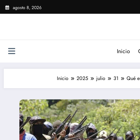
Saltar
agosto 8, 2026
al
contenido
Inicio
Inicio
2025
julio
31
Qué e