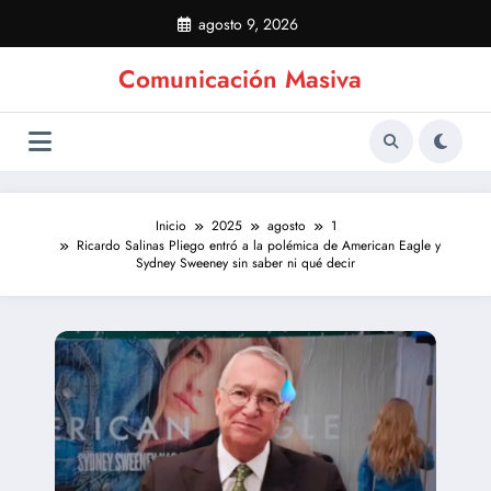
Saltar
agosto 9, 2026
al
contenido
Comunicación Masiva
Inicio
2025
agosto
1
Ricardo Salinas Pliego entró a la polémica de American Eagle y
Sydney Sweeney sin saber ni qué decir