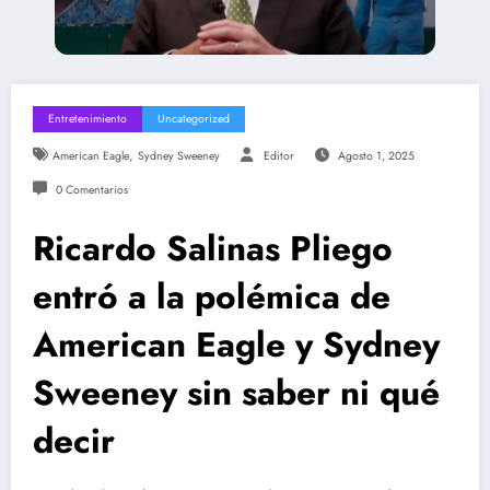
Entretenimiento
Uncategorized
,
American Eagle
Sydney Sweeney
Editor
Agosto 1, 2025
0 Comentarios
Ricardo Salinas Pliego
entró a la polémica de
American Eagle y Sydney
Sweeney sin saber ni qué
decir