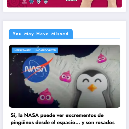
You May Have Missed
ENTRETENIMIENTO
UNCATEGORIZ
 ver excrementos de
Cae presunto implic
 espacio… y son rosados
Ruiz; huellas dactila