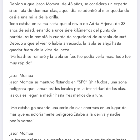
Debido a que Jason Momoa, de 43 años, se considera un experto
si se trata de dominar olas, aquel día se adentró al mar quedando
casi a una milla de la orilla.
Todo estaba en calma hasta que al novio de Adria Arjona, de 33
años de edad, estando a unos siete kilómetros del punto de
partida, se le rompió la cuerda de seguridad de su tabla de surf.
Debido a que el viento había arreciado, la tabla se alejó hasta
quedar fuera de la vista del actor.
“Mi leash se rompió y la tabla se fue. No podía verla más. Todo fue
muy rápido”
Jason Momoa
Jason Momoa se mantuvo flotando en “SFS” (shit fucks) , una zona
peligrosa que llaman así los locales por la intensidad de las olas,
las cuales llegan a medir hasta tres metros de altura.
“Me estaba golpeando una serie de olas enormes en un lugar del
mar que es notoriamente peligroso.Estaba a la deriva y nadie
podía verme”
Jason Momoa
La fuerza del mar lo superaba por lo que en cuestión de minutos