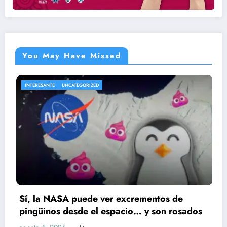
You May Have Missed
IZED
ENTRETENIMIENTO
UNCATE
de ver excrementos de
Cae presunto impl
 el espacio… y son rosados
Ruiz; huellas dact