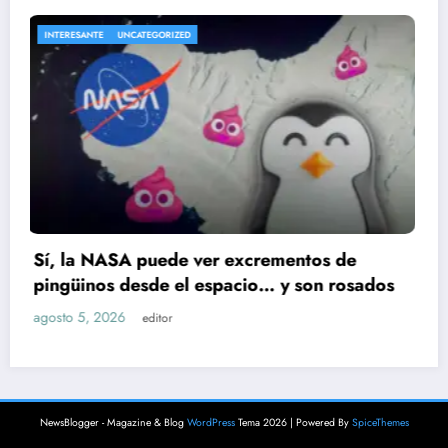
ENTRETENIMIENTO
UNCATEGORIZED
Cae presunto implicado en el robo a Ka
ados
Ruiz; huellas dactilares lo delataron
agosto 5, 2026
editor
NewsBlogger - Magazine & Blog
WordPress
Tema 2026 | Powered By
SpiceThemes