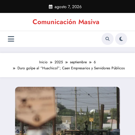
Saltar
agosto 7, 2026
al
contenido
Comunicación Masiva
Inicio
2025
septiembre
6
Duro golpe al “Huachicol”; Caen Empresarios y Servidores Públicos