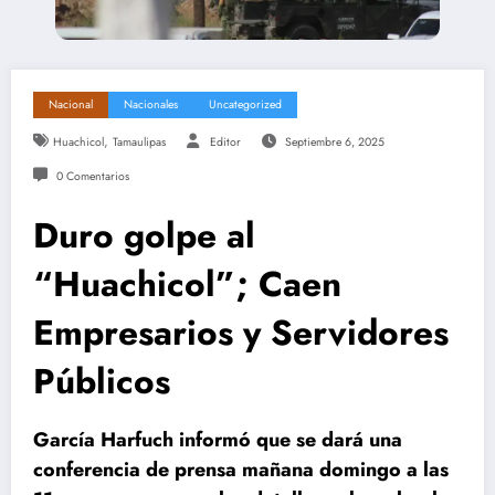
Nacional
Nacionales
Uncategorized
,
Huachicol
Tamaulipas
Editor
Septiembre 6, 2025
0 Comentarios
Duro golpe al
“Huachicol”; Caen
Empresarios y Servidores
Públicos
García Harfuch informó que se dará una
conferencia de prensa mañana domingo a las