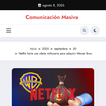
Saltar
agosto 8, 2026
al
contenido
Comunicación Masiva
Inicio
2025
septiembre
20
Netflix haría una oferta millonaria para adquirir Warner Bros.