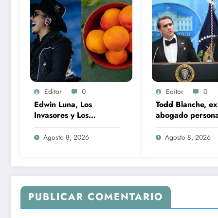
Editor
0
Editor
0
Edwin Luna, Los
Todd Blanche, ex
Invasores y Los
abogado persona
Caminantes encabezan
Trump, es confi
la Feria del Durazno en
como fiscal gene
Agosto 8, 2026
Agosto 8, 2026
Tetela de Ocampo
EU
PUBLICAR COMENTARIO