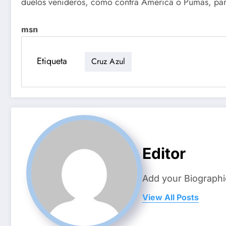
duelos venideros, como contra América o Pumas, para 
msn
Etiqueta
Cruz Azul
Editor
Add your Biographi
View All Posts