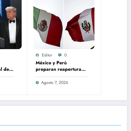
Editor
0
México y Perú
l de
preparan reapertura
rmado
de embajadas tras
ral de
restablecer relaciones
Agosto 7, 2026