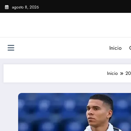
Saltar
agosto 8, 2026
al
contenido
Inicio
Inicio
20