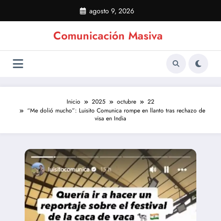
Saltar
agosto 9, 2026
al
contenido
Comunicación Masiva
Inicio
2025
octubre
22
“Me dolió mucho”: Luisito Comunica rompe en llanto tras rechazo de
visa en India