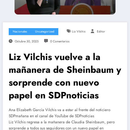
Nacionales
Uncategorized
Liz Vilchis
Editor
Octubre 30, 2025
0 Comentarios
Liz Vilchis vuelve a la
mañanera de Sheinbaum y
sorprende con nuevo
papel en SDPnoticias
Ana Elizabeth García Vilchis va a estar al frente del noticiero
SDPmañana en el canal de YouTube de SDPnoticias
Liz Vilchis regresa a la mañanera de Claudia Sheinbaum, pero
sorprende a todos sus seguidores con un nuevo papel en