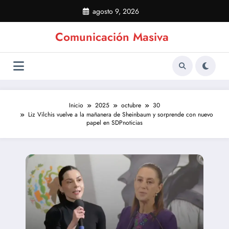
Saltar
agosto 9, 2026
al
contenido
Comunicación Masiva
Inicio
2025
octubre
30
Liz Vilchis vuelve a la mañanera de Sheinbaum y sorprende con nuevo
papel en SDPnoticias