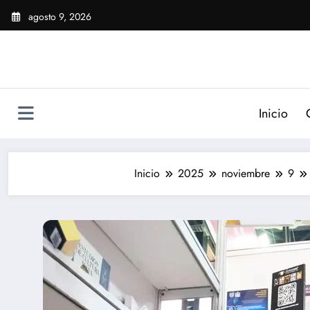
Saltar
agosto 9, 2026
al
contenido
Inicio
Inicio
2025
noviembre
9