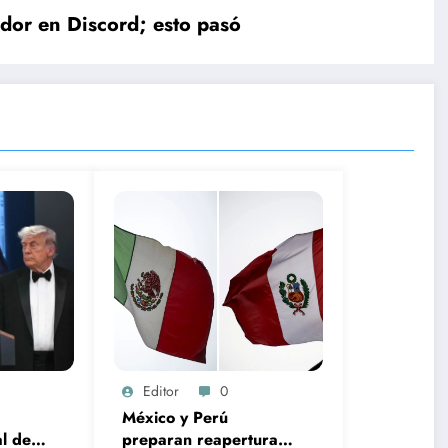
dor en Discord; esto pasó
Editor
0
México y Perú
l de
preparan reapertura