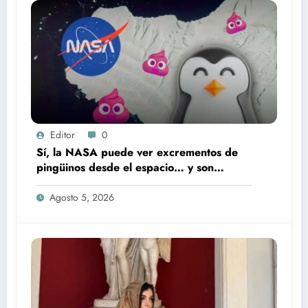
Editor
0
Sí, la NASA puede ver excrementos de
pingüinos desde el espacio… y son
rosados
Agosto 5, 2026