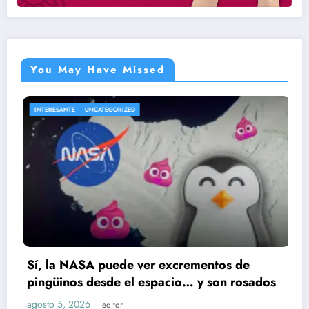
You May Have Missed
UNCATEGORIZED
ENTRETENIMIEN
ASA puede ver excrementos de
Cae presu
s desde el espacio… y son rosados
Ruiz; huel
026
agosto 5, 20
editor