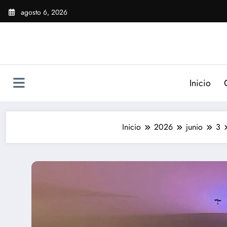
Saltar
agosto 6, 2026
al
contenido
Inicio
Inicio
2026
junio
3