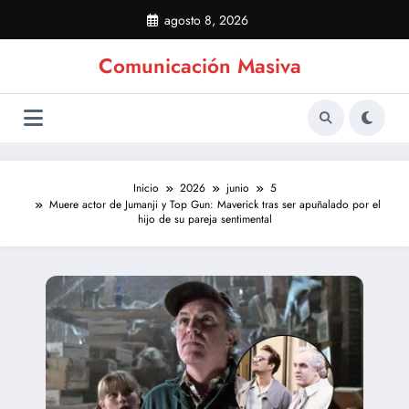
Saltar
agosto 8, 2026
al
contenido
Comunicación Masiva
Inicio
2026
junio
5
Muere actor de Jumanji y Top Gun: Maverick tras ser apuñalado por el
hijo de su pareja sentimental