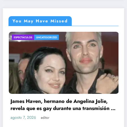
You May Have Missed
ZED
ENTRETENIMIENTO
UNCATEGOR
mano de Angelina Jolie,
 durante una transmisión en
xesposa