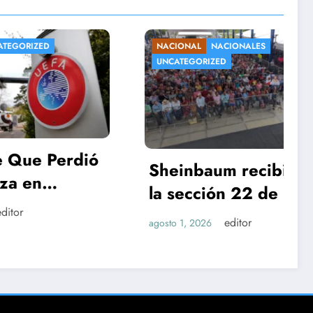
NACIONAL
NACIONALES
UNCATEGORIZED
erdió
Sheinbaum recibirá a
la sección 22 de la
ra
CNTE en Palacio
editor
agosto 1, 2026
sta de
Nacional