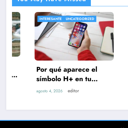
INTERESANTE
UNCATEGORIZED
INTERESA
Por qué aparece el
Adiós 
símbolo H+ en tu
USB: E
celular
por la
editor
agosto 4, 2026
agosto 3, 
ser la
para g
y su 