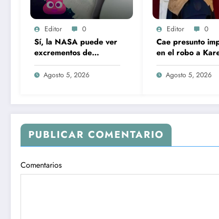
Editor
0
Editor
0
Sí, la NASA puede ver
Cae presunto imp
excrementos de
en el robo a Kare
pingüinos desde el
Ruiz; huellas dact
espacio… y son
lo delataron
Agosto 5, 2026
Agosto 5, 2026
rosados
PUBLICAR COMENTARIO
Comentarios