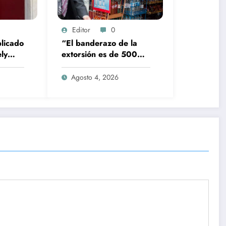
Editor
0
licado
“El banderazo de la
ly
extorsión es de 500
ilares
pesos”: ANPEC alerta
por asedio a tienditas
Agosto 4, 2026