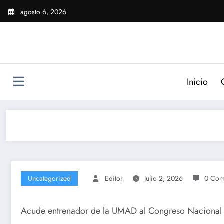
Saltar
agosto 6, 2026
al
contenido
Inicio
Uncategorized
Editor
Julio 2, 2026
0 Com
Acude entrenador de la UMAD al Congreso Nacional 