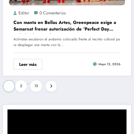
Editor
0 Comentarios
Con manta en Bellas Artes, Greenpeace exige a
Semarnat frenar autorización de ‘Perfect Day
Mahahual’Naturaleza Aristegui
Activistas escalaron el andamio colocado frente al recinto cultural pa
ra desplegar una manta con la…
Leer más
Mayo 12, 2026
Paginación
…
1
2
13
de
entradas